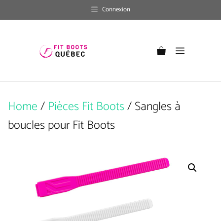
Skip
Connexion
to
content
Menu
Home
/
Pièces Fit Boots
/ Sangles à
boucles pour Fit Boots