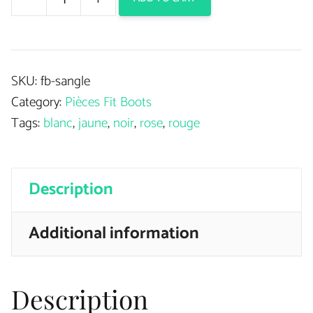
Sangles
à
boucles
SKU:
fb-sangle
pour
Category:
Pièces Fit Boots
Fit
Tags:
blanc
,
jaune
,
noir
,
rose
,
rouge
Boots
quantity
Description
Additional information
Description