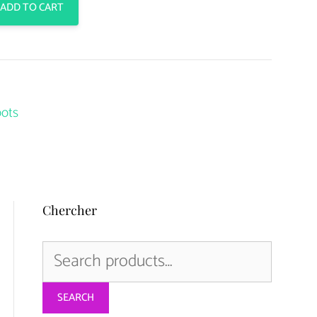
ADD TO CART
oots
Chercher
Search
for:
SEARCH