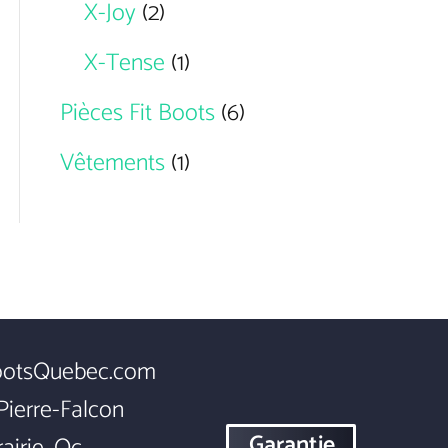
X-Joy
(2)
X-Tense
(1)
Pièces Fit Boots
(6)
Vêtements
(1)
ootsQuebec.com
Pierre-Falcon
Garantie