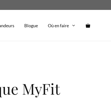
$32.00
through
$46.00
andeurs
Blogue
Où en faire
que MyFit
Price
range: