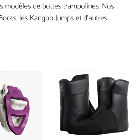
es modèles de bottes trampolines. Nos
 Boots, les Kangoo Jumps et d’autres
ONS
SELECT OPTIONS
This
product
has
multiple
variants.
The