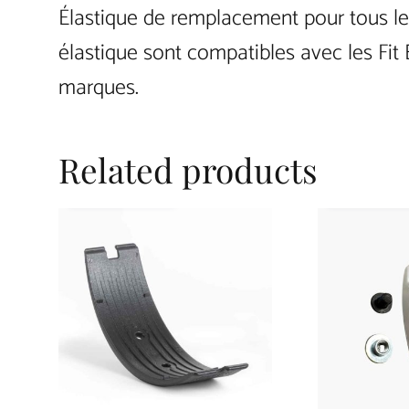
Élastique de remplacement pour tous l
élastique sont compatibles avec les Fit
marques.
Related products
SELECT OPTIONS
SELECT OPTI
This
This
product
product
has
has
multiple
multiple
variants.
variants.
The
The