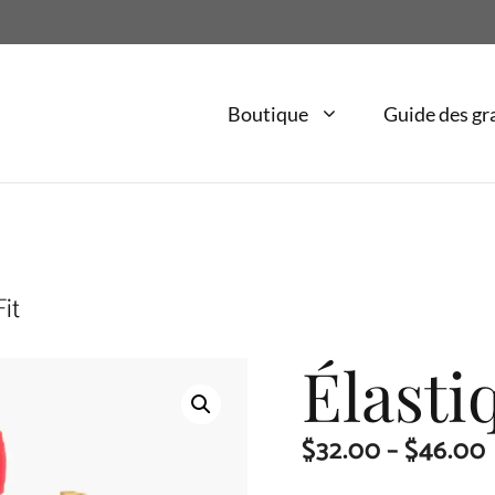
Boutique
Guide des gr
it
Élasti
$
32.00
–
$
46.00