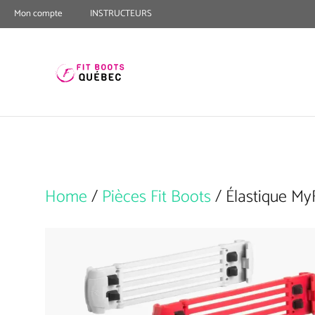
Skip
Mon compte
INSTRUCTEURS
to
content
Home
/
Pièces Fit Boots
/ Élastique MyF