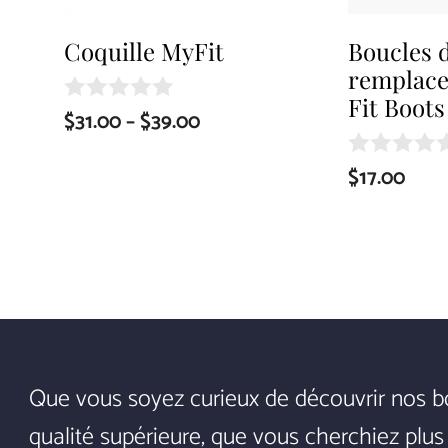
options
options
Coquille MyFit
Boucles 
may
may
remplac
be
be
Fit Boots
Price
$
31.00
–
$
39.00
0
chosen
chosen
o
range:
u
on
on
$
17.00
0
t
$31.00
o
o
the
the
through
u
f
t
5
$39.00
product
product
o
f
page
page
5
Que vous soyez curieux de découvrir nos b
qualité supérieure, que vous cherchiez plus