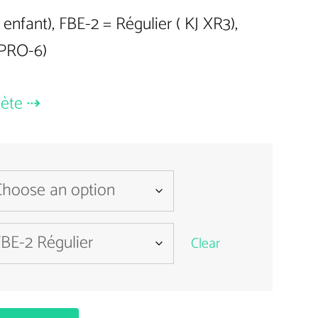
 enfant), FBE-2 = Régulier ( KJ XR3),
$32.00
 PRO-6)
through
$46.00
lète
Clear