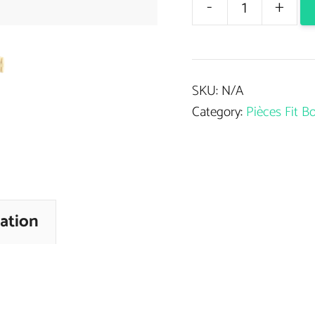
-
+
Élastique
MyFit
quantity
SKU:
N/A
Category:
Pièces Fit B
ation