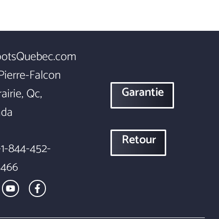
ootsQuebec.com
Pierre-Falcon
Garantie
airie, Qc,
ada
Retour
1-844-452-
6466