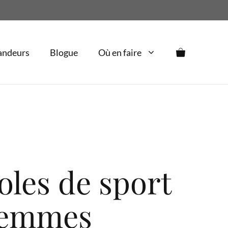
andeurs
Blogue
Où en faire
les de sport
femmes