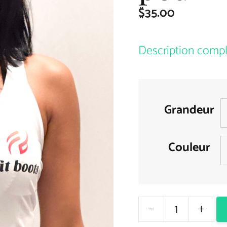
$
35.00
Description comp
Grandeur
Couleur
-
+
Camisoles