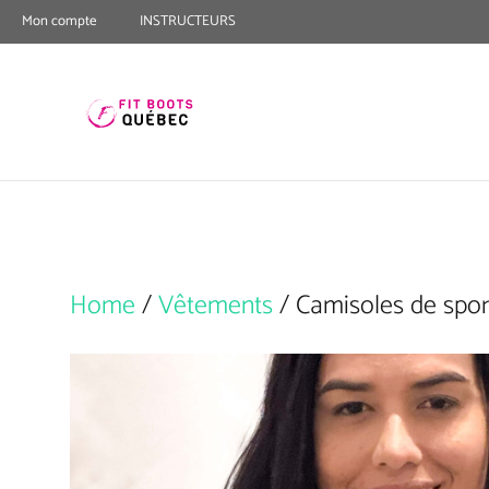
Skip
Mon compte
INSTRUCTEURS
to
content
Home
/
Vêtements
/ Camisoles de spo