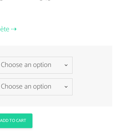
lète
ADD TO CART