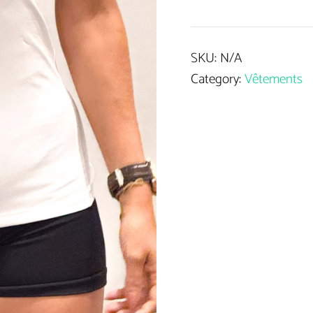
de
sport
SKU:
N/A
pour
Category:
Vêtements
femmes
quantity