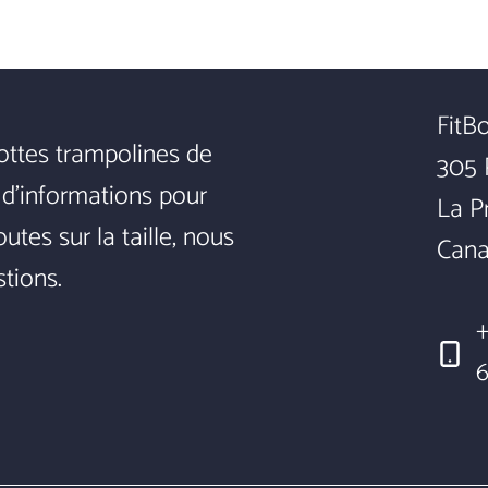
FitB
ottes trampolines de
305 
 d'informations pour
La Pr
tes sur la taille, nous
Can
tions.
+