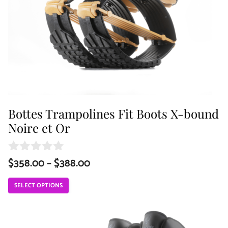
options
may
be
chosen
on
the
Bottes Trampolines Fit Boots X-bound
Noire et Or
product
page
Price
$
358.00
–
$
388.00
0
o
range:
u
SELECT OPTIONS
t
$358.00
o
This
through
f
5