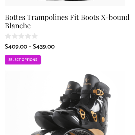
on
the
Bottes Trampolines Fit Boots X-bound
Blanche
product
page
Price
$
409.00
–
$
439.00
0
o
range:
u
SELECT OPTIONS
t
$409.00
o
This
through
f
5
$439.00
product
has
multiple
variants.
The