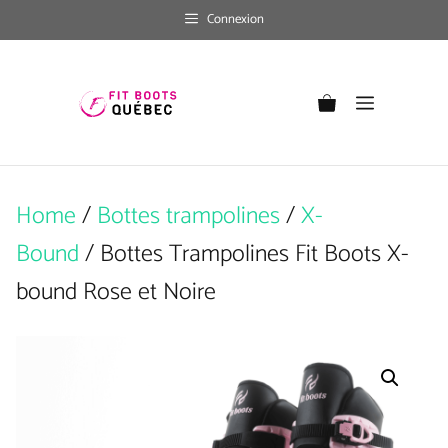
Skip
Connexion
to
content
Menu
Home
/
Bottes trampolines
/
X-
Bound
/ Bottes Trampolines Fit Boots X-
bound Rose et Noire