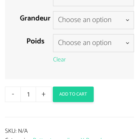
Grandeur
Poids
Clear
-
+
ADD TO CART
Bottes
Trampolines
Fit
SKU:
N/A
Boots