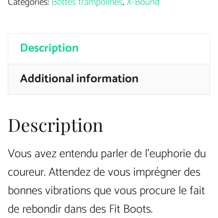
Categories:
Bottes trampolines
,
X-Bound
X-
bound
Description
Rose
et
Additional information
Noire
quantity
Description
Vous avez entendu parler de l’euphorie du
coureur. Attendez de vous imprégner des
bonnes vibrations que vous procure le fait
de rebondir dans des Fit Boots.