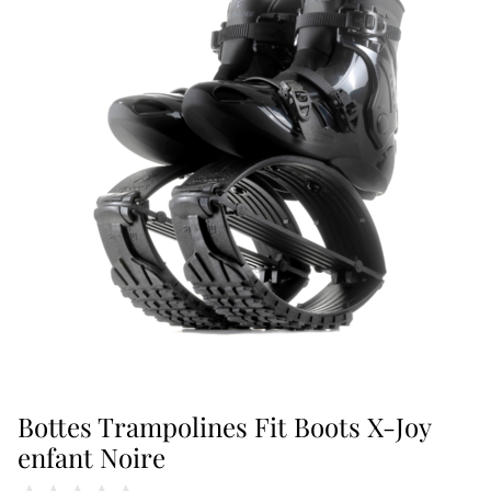
$388.00
product
has
multiple
variants.
The
options
may
be
chosen
on
the
Bottes Trampolines Fit Boots X-Joy
enfant Noire
product