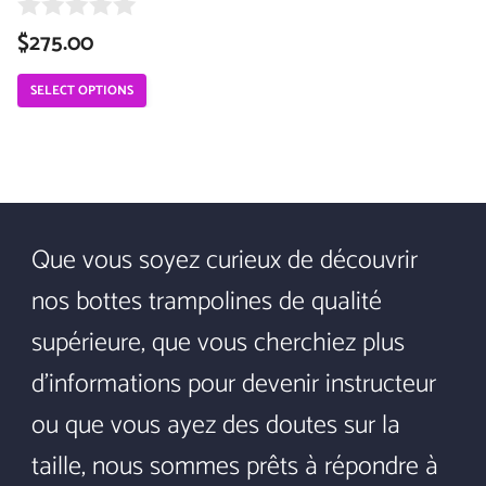
page
$
275.00
0
o
u
SELECT OPTIONS
t
o
f
5
Que vous soyez curieux de découvrir
nos bottes trampolines de qualité
supérieure, que vous cherchiez plus
d'informations pour devenir instructeur
ou que vous ayez des doutes sur la
taille, nous sommes prêts à répondre à