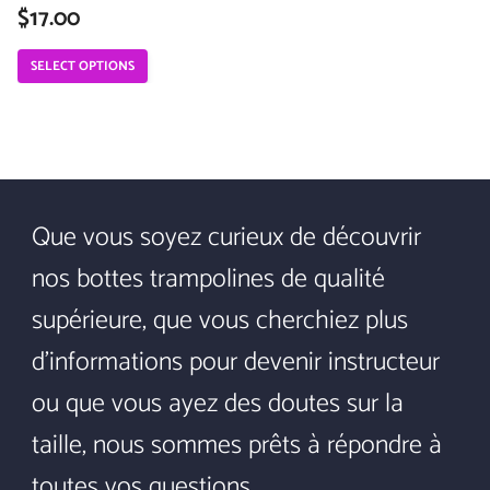
$
17.00
0
o
u
SELECT OPTIONS
t
o
f
5
Que vous soyez curieux de découvrir
nos bottes trampolines de qualité
supérieure, que vous cherchiez plus
d'informations pour devenir instructeur
ou que vous ayez des doutes sur la
taille, nous sommes prêts à répondre à
toutes vos questions.