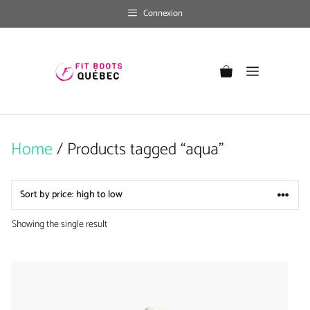
Skip
Connexion
to
content
Menu
Home
/ Products tagged “aqua”
Showing the single result
This
product