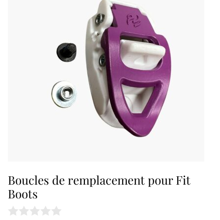
has
multiple
variants.
The
options
may
be
chosen
on
the
Boucles de remplacement pour Fit
Boots
product
page